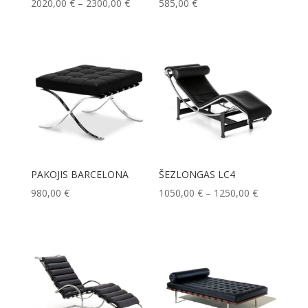
Price
2020,00
€
–
2300,00
€
585,00
€
range:
2020,00 €
through
2300,00 €
PAKOJIS BARCELONA
ŠEZLONGAS LC4
Price
980,00
€
1050,00
€
–
1250,00
€
range:
1050,00 €
through
1250,00 €