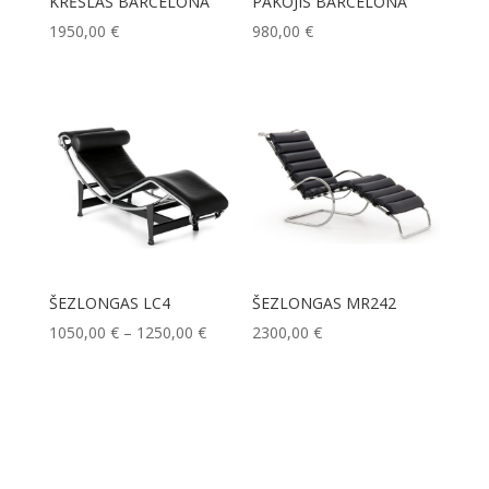
KRĖSLAS BARCELONA
PAKOJIS BARCELONA
1950,00
€
980,00
€
ŠEZLONGAS LC4
ŠEZLONGAS MR242
Price
1050,00
€
–
1250,00
€
2300,00
€
range:
1050,00 €
through
1250,00 €