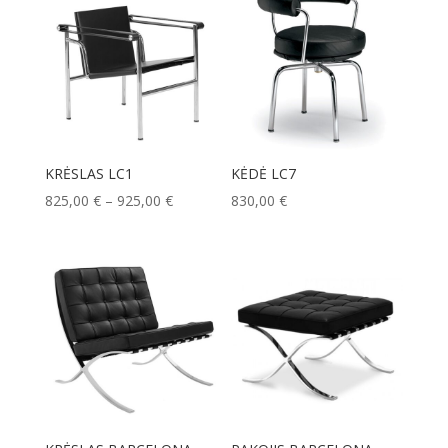
KRĖSLAS LC1
KĖDĖ LC7
Price
825,00
€
–
925,00
€
830,00
€
range:
825,00 €
through
925,00 €