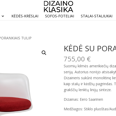
KĖDĖS-KRĖSLAI
SOFOS-FOTELIAI
STALAI-STALIUKAI
PORANKIAIS TULIP
KĖDĖ SU PORA
755,00
€
Suomių kilmės amerikiečių diza
seriją. Autorius norėjo atsisaky
Dizaineris sukūrė monolitinę li
kaip stalų ir kėdžių pagrindas. 
grakščių lenktų linijų sinteze.
Dizainas: Eero Saarinen
Medžiagos: Stiklo pluoštas/Aud