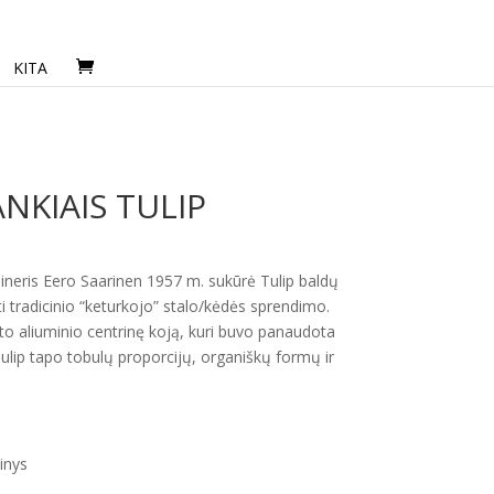
KITA
NKIAIS TULIP
ineris Eero Saarinen 1957 m. sukūrė Tulip baldų
ti tradicinio “keturkojo” stalo/kėdės sprendimo.
eto aliuminio centrinę koją, kuri buvo panaudota
Tulip tapo tobulų proporcijų, organiškų formų ir
inys