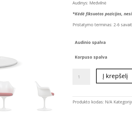
Audinys: Medvilnė
*Kėdė fiksuotos pozicijos, nesi
Pristatymo terminas: 2-6 savai
Audinio spalva
Korpuso spalva
produkto
Į krepšelį
kiekis:
KĖDĖ
SU
PORANKIAIS
Produkto kodas:
N/A
Kategorij
TULIP