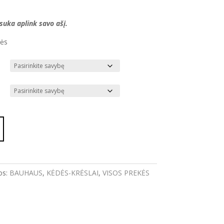
suka aplink savo ašį.
tės
os:
BAUHAUS
,
KĖDĖS-KRĖSLAI
,
VISOS PREKĖS