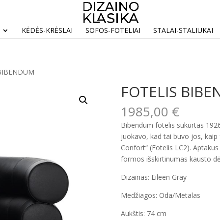
KĖDĖS-KRĖSLAI
SOFOS-FOTELIAI
STALAI-STALIUKAI
 BIBENDUM
FOTELIS BIB
1985,00
€
Bibendum fotelis sukurtas 1926-
juokavo, kad tai buvo jos, kaip
Confort“ (Fotelis LC2). Aptakus
formos išskirtinumas kausto d
Dizainas: Eileen Gray
Medžiagos: Oda/Metalas
Aukštis: 74 cm