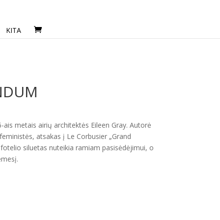
KITA
ENDUM
ais metais airių architektės Eileen Gray. Autorė
 feministės, atsakas į Le Corbusier „Grand
 fotelio siluetas nuteikia ramiam pasisėdėjimui, o
ėmesį.