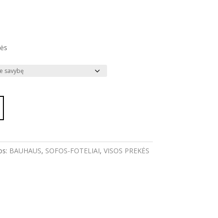
tės
os:
BAUHAUS
,
SOFOS-FOTELIAI
,
VISOS PREKĖS