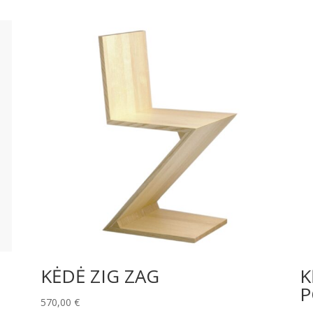
KĖDĖ ZIG ZAG
K
P
570,00
€