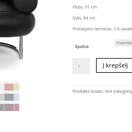
Plotis: 91 cm
Gylis: 84 cm
Pristatymo terminas: 2-6 savai
Spalva
produkto
Į krepšelį
kiekis:
FOTELIS
BIBENDUM
Produkto kodas:
N/A
Kategorij