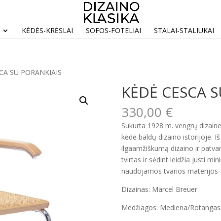
KĖDĖS-KRĖSLAI
SOFOS-FOTELIAI
STALAI-STALIUKAI
CA SU PORANKIAIS
KĖDĖ CESCA S
330,00
€
Sukurta 1928 m. vengrų dizaine
kėdė baldų dizaino istorijoje. 
ilgaamžiškumą dizaino ir patva
tvirtas ir sėdint leidžia justi 
naudojamos tvarios materijos- m
Dizainas: Marcel Breuer
Medžiagos: Mediena/Rotangas