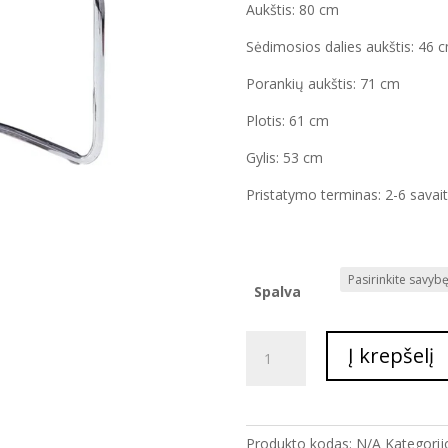
Aukštis: 80 cm
Sėdimosios dalies aukštis: 46 
Porankių aukštis: 71 cm
Plotis: 61 cm
Gylis: 53 cm
Pristatymo terminas: 2-6 savai
Spalva
produkto
Į krepšelį
kiekis:
KĖDĖ
CESCA
SU
Produkto kodas:
N/A
Kategorij