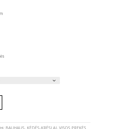
cm
tės
os:
BAUHAUS
,
KĖDĖS-KRĖSLAI
,
VISOS PREKĖS