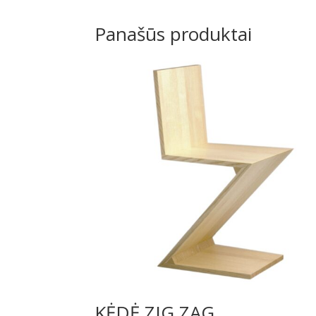
Panašūs produktai
KĖDĖ ZIG ZAG