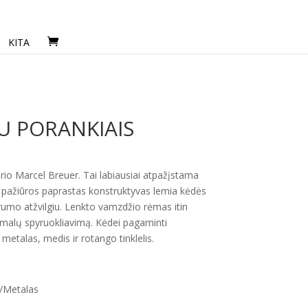
KITA
U PORANKIAIS
rio Marcel Breuer. Tai labiausiai atpažįstama
Iš pažiūros paprastas konstruktyvas lemia kėdės
rumo atžvilgiu. Lenkto vamzdžio rėmas itin
minimalų spyruokliavimą. Kėdei pagaminti
etalas, medis ir rotango tinklelis.
/Metalas