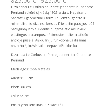
Price
825,00
€
–
925,00
€
range:
Dizaineriai Le Corbusier, Pierre Jeanneret ir Charlotte
825,00 €
Perriand sukūrė šį krėslą 1929-aisiais. Nepaisant
through
paprastų geometrinių formų nulemto, griežto ir
925,00 €
minimalistinio dizaino, krėslas išlieka itin patogus. LC1
patogumą lemia judantis nugaros atlošas ir kiek
elastingos atatampos, sėdimosios dalies ir atlošo
antroje pusėje. Aiškių linijų funkcionalus dizainas
paverčia šį krėslą laikui nepavaldžia klasika.
Dizainas: Le Corbusier, Pierre Jeanneret ir Charlotte
Perriand
Medžiagos: Oda/Metalas
Aukštis: 65 cm
Plotis: 66 cm
Gylis: 65 cm
Pristatymo terminas: 2-6 savaitės