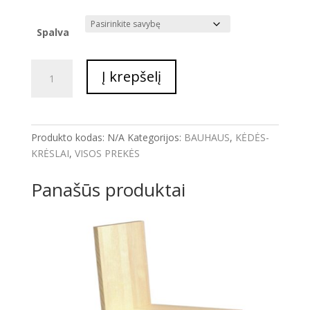
Spalva
produkto
Į krepšelį
kiekis:
KRĖSLAS
LC1
Produkto kodas:
N/A
Kategorijos:
BAUHAUS
,
KĖDĖS-
KRĖSLAI
,
VISOS PREKĖS
Panašūs produktai