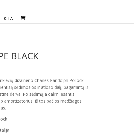
KITA
PE BLACK
kiečių dizainerio Charles Randolph Pollock.
ientisą sėdimosios ir atlošo dalį, pagamintą iš
tetine derva. Po sėdimąja dalimi esantis
ip amortizatorius. Iš tos pačios medžiagos
as.
lock
alija