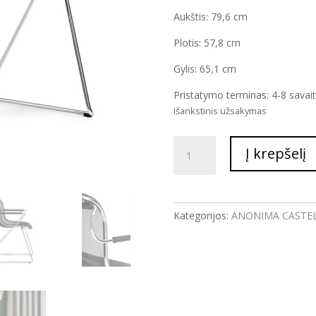
Aukštis: 79,6 cm
Plotis: 57,8 cm
Gylis: 65,1 cm
Pristatymo terminas: 4-8 savai
Išankstinis užsakymas
produkto
Į krepšelį
kiekis:
KĖDĖ
PENELOPE
BLACK
Kategorijos:
ANONIMA CASTEL