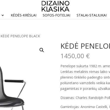
KĖDĖS-KRĖSLAI
SOFOS-FOTELIAI
STALAI-STALIUKAI
 KĖDĖ PENELOPE BLACK
KĖDĖ PENELO
1450,00
€
Penelope sukurta 1982 m. ameri
Lenktas metalinis rėmas laiko v
plieninio tinklelio padengto sin
poliuretano vamzdelis veikia ka
pagamintas ir porankių užvalkal
Dizainas: Charles Randolph Pol
Gamintojas: Anonima Castelli, It