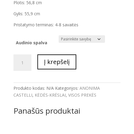
Plotis: 56,8 cm
Gylis: 55,9 cm
Pristatymo terminas: 4-8 savaitės
Audinio spalva
produkto
Į krepšelį
kiekis:
KĖDĖ
DSC
106
Produkto kodas:
N/A
Kategorijos:
ANONIMA
CASTELLI
,
KĖDĖS-KRĖSLAI
,
VISOS PREKĖS
Panašūs produktai