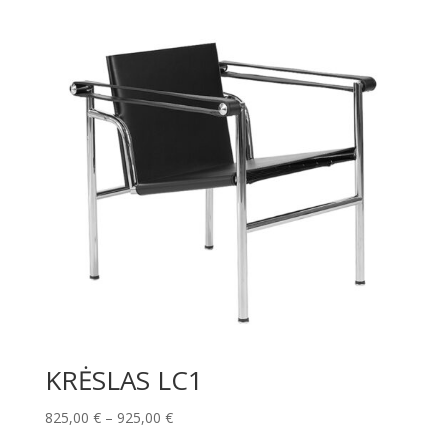
KRĖSLAS LC1
Price
825,00
€
–
925,00
€
range: