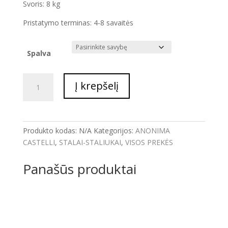
Svoris: 8 kg
Pristatymo terminas: 4-8 savaitės
Spalva
produkto
Į krepšelį
kiekis:
DARBO
STALAS
PLATONE
Produkto kodas:
N/A
Kategorijos:
ANONIMA
MATT
CASTELLI
,
STALAI-STALIUKAI
,
VISOS PREKĖS
Panašūs produktai