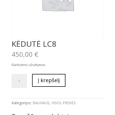
KĖDUTĖ LC8
450,00
€
Išankstinis užsakymas
produkto
Į krepšelį
kiekis:
KĖDUTĖ
LC8
Kategorijos:
BAUHAUS
,
VISOS PREKĖS