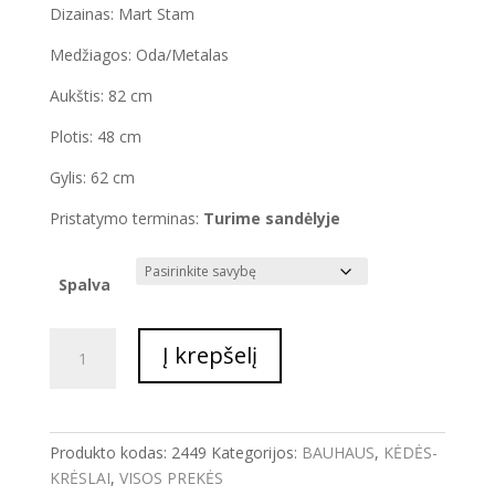
Dizainas: Mart Stam
Medžiagos: Oda/Metalas
Aukštis: 82 cm
Plotis: 48 cm
Gylis: 62 cm
Pristatymo terminas:
Turime sandėlyje
Spalva
produkto
Į krepšelį
kiekis:
KĖDĖ
S33
-
Produkto kodas:
2449
Kategorijos:
BAUHAUS
,
KĖDĖS-
Testa
KRĖSLAI
,
VISOS PREKĖS
di