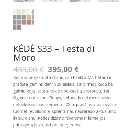
KĖDĖ S33 – Testa di
Moro
Original
Current
435,00
€
395,00
€
price
price
Kėdė suprojektuota Olandų architekto Mart Stam ir
was:
is:
pradėta gaminti dar 1926-aisiais. Tai pirmoji kėdė be
435,00 €.
395,00 €.
galinių kojų, tapusi tokio tipo kėdžių prototipu. Tai
išgryninto dizaino kūrinys, neturintis nei menkiausio
nefunkcionalaus elemento. XX a. pradžios inovatyvūs ir
tuomet revoliuciniai sprendimai, neprarado aktualumo
iki šių dienų. Kėdės dizaino “švarumas” lemia jos
pritaikymą įvairaus tipo interjeruose.