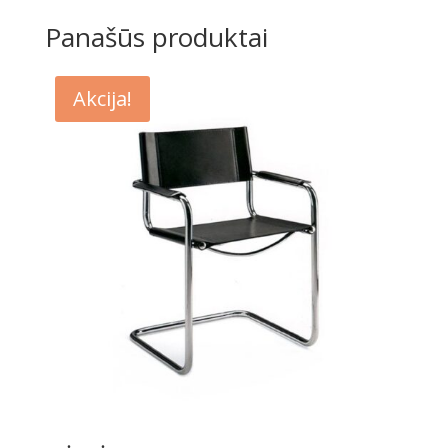
Moro
Panašūs produktai
Akcija!