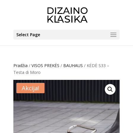
Select Page
Pradžia
/
VISOS PREKĖS
/
BAUHAUS
/ KĖDĖ S33 –
Testa di Moro
Akcija!