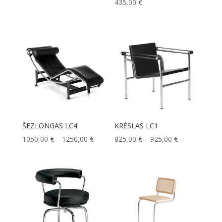
435,00
€
price
price
was:
is:
480,00 €.
455,00 €.
ŠEZLONGAS LC4
KRĖSLAS LC1
Price
Price
1050,00
€
–
1250,00
€
825,00
€
–
925,00
€
range:
range:
1050,00 €
825,00 €
through
through
1250,00 €
925,00 €