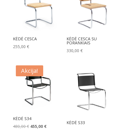
KĖDĖ CESCA
KĖDĖ CESCA SU
PORANKIAIS
255,00
€
330,00
€
Akcija!
KĖDĖ S34
KĖDĖ S33
Original
Current
480,00
€
455,00
€